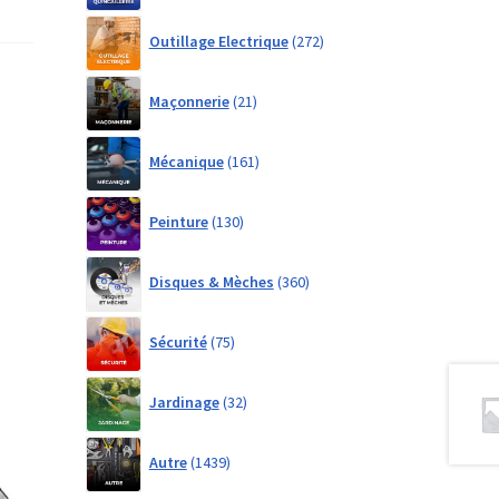
272
Outillage Electrique
272
products
21
Maçonnerie
21
products
161
Mécanique
161
products
130
Peinture
130
products
360
Disques & Mèches
360
products
75
Sécurité
75
products
32
Jardinage
32
products
1439
Autre
1439
products