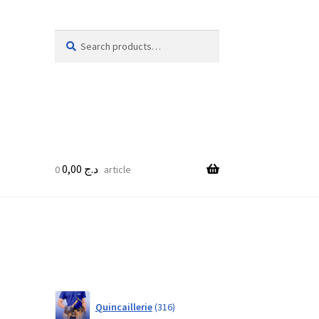
Search
Search
for:
0,00
د.ج
0 article
316
Quincaillerie
316
products