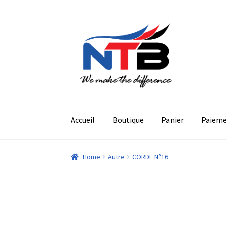
Aller
Aller
à
au
la
contenu
navigation
Accueil
Boutique
Panier
Paiem
Home
Autre
CORDE N°16