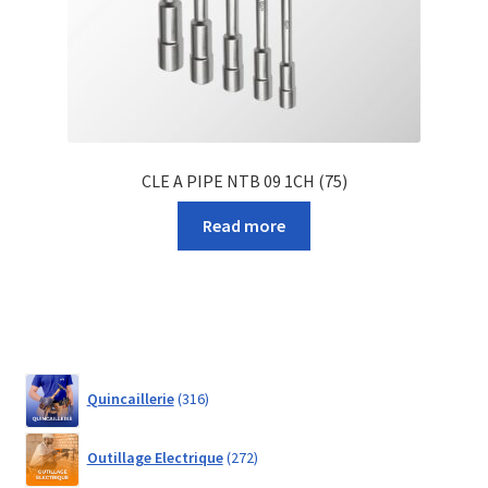
CLE A PIPE NTB 09 1CH (75)
Read more
316
Quincaillerie
316
products
272
Outillage Electrique
272
products