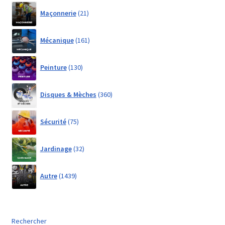
21
Maçonnerie
21
products
161
Mécanique
161
products
130
Peinture
130
products
360
Disques & Mèches
360
products
75
Sécurité
75
products
32
Jardinage
32
products
1439
Autre
1439
products
Rechercher