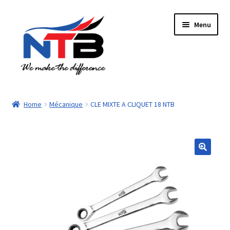
Aller
Aller
Menu
à
au
la
contenu
navigation
Accueil
Home
Mécanique
CLE MIXTE A CLIQUET 18 NTB
Boutique
Panier
Paiement
Contacts
Mon compte