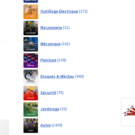
272
Outillage Electrique
272
products
21
Maçonnerie
21
products
161
Mécanique
161
products
130
Peinture
130
products
360
Disques & Mèches
360
products
75
Sécurité
75
products
32
Jardinage
32
products
1439
Autre
1439
products