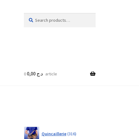
Search
Search
for:
0,00
د.ج
0 article
316
Quincaillerie
316
products