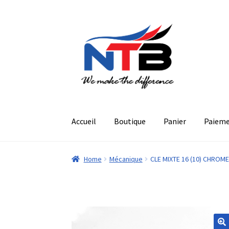
Aller
Aller
à
au
la
contenu
navigation
Accueil
Boutique
Panier
Paiem
Home
Mécanique
CLE MIXTE 16 (10) CHROM