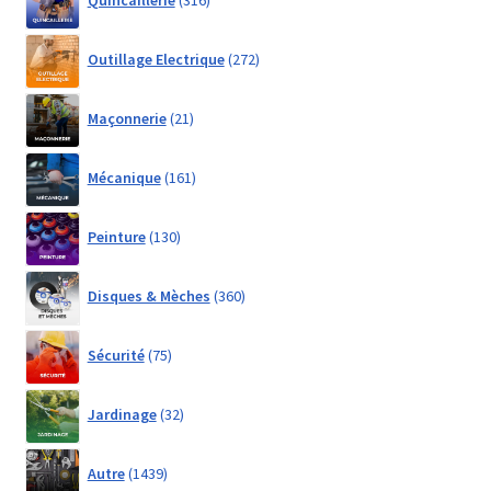
products
272
Outillage Electrique
272
products
21
Maçonnerie
21
products
161
Mécanique
161
products
130
Peinture
130
products
360
Disques & Mèches
360
products
75
Sécurité
75
products
32
Jardinage
32
products
1439
Autre
1439
products