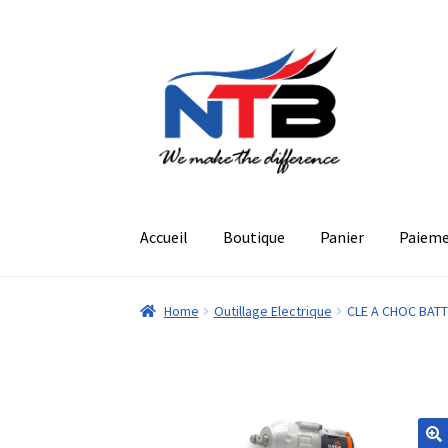
Aller
Aller
à
au
la
contenu
navigation
Accueil
Boutique
Panier
Paiem
Home
Outillage Electrique
CLE A CHOC BATT