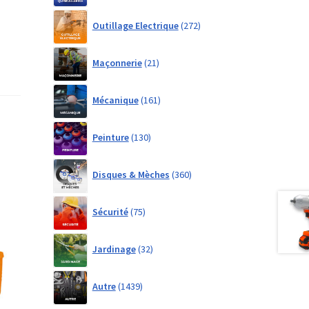
272
Outillage Electrique
272
products
21
Maçonnerie
21
products
161
Mécanique
161
products
130
Peinture
130
products
360
Disques & Mèches
360
products
75
Sécurité
75
products
32
Jardinage
32
products
1439
Autre
1439
products