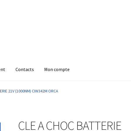
ent
Contacts
Mon compte
ERIE 21V (1000NM) CIW342M ORCA
CLE A CHOC BATTERIE