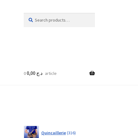
Search
Search
for:
0,00
د.ج
0 article
316
Quincaillerie
316
products