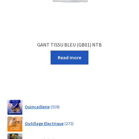
GANT TISSU BLEU (GB01) NTB
Read more
316
Quincaillerie
316
products
272
Outillage Electrique
272
products
21