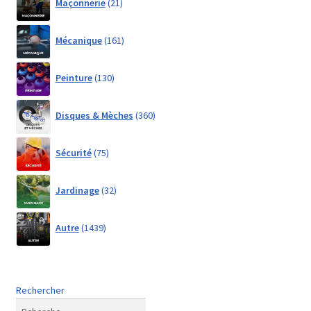
Maçonnerie
21
products
161
Mécanique
161
products
130
Peinture
130
products
360
Disques & Mèches
360
products
75
Sécurité
75
products
32
Jardinage
32
products
1439
Autre
1439
products
Rechercher