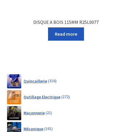
DISQUE A BOIS 115MM R25L0077
Read more
316
Quincaillerie
316
products
272
Outillage Electrique
272
products
21
Maçonnerie
21
products
161
Mécanique
161
products