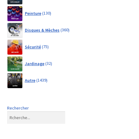
130
Peinture
130
products
360
Disques & Mèches
360
products
75
Sécurité
75
products
32
Jardinage
32
products
1439
Autre
1439
products
Rechercher