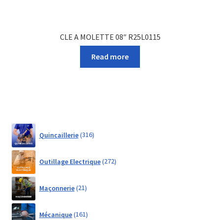
CLE A MOLETTE 08″ R25L0115
Read more
316
Quincaillerie
316
products
272
Outillage Electrique
272
products
21
Maçonnerie
21
products
161
Mécanique
161
products