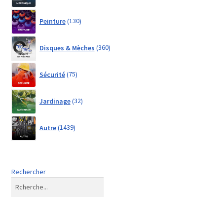
130
Peinture
130
products
360
Disques & Mèches
360
products
75
Sécurité
75
products
32
Jardinage
32
products
1439
Autre
1439
products
Rechercher