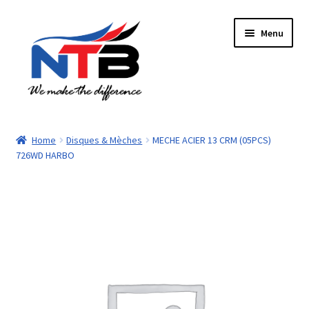
Aller
Aller
Menu
à
au
la
contenu
navigation
Accueil
Home
Disques & Mèches
MECHE ACIER 13 CRM (05PCS)
726WD HARBO
Boutique
Panier
Paiement
Contacts
Mon compte