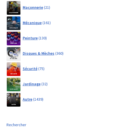
21
Maçonnerie
21
products
161
Mécanique
161
products
130
Peinture
130
products
360
Disques & Mèches
360
products
75
Sécurité
75
products
32
Jardinage
32
products
1439
Autre
1439
products
Rechercher