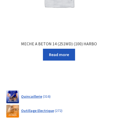
MECHE A BETON 14 (251WD) (100) HARBO
Read more
316
Quincaillerie
316
products
272
Outillage Electrique
272
products