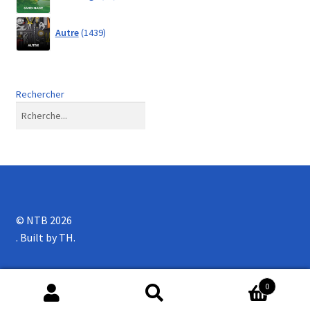
products
1439
Autre
1439
products
Rechercher
© NTB 2026
.
0
Search
Search