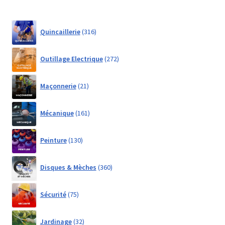
316
Quincaillerie
316
products
272
Outillage Electrique
272
products
21
Maçonnerie
21
products
161
Mécanique
161
products
130
Peinture
130
products
360
Disques & Mèches
360
products
75
Sécurité
75
products
32
Jardinage
32