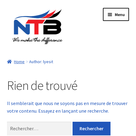
Aller
Aller
Menu
à
au
la
contenu
navigation
Accueil
Home
Author: lyesit
Boutique
Rien de trouvé
Panier
Paiement
Il semblerait que nous ne soyons pas en mesure de trouver
votre contenu. Essayez en lançant une recherche.
Contacts
Rechercher :
Mon compte